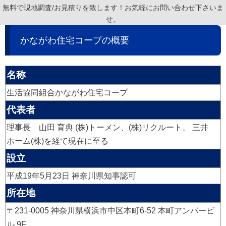
無料で現地調査/お見積りを致します！お気軽にお問い合わせ下さいま
せ。
かながわ住宅コープの概要
名称
生活協同組合かながわ住宅コープ
代表者
理事長 山田 育典 (株)トーメン、(株)リクルート、 三井
ホーム(株)を経て現在に至る
設立
平成19年5月23日 神奈川県知事認可
所在地
〒231-0005 神奈川県横浜市中区本町6-52 本町アンバービ
ル 9F