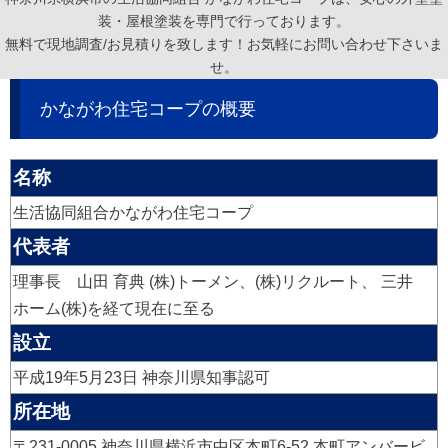
装・屋根塗装を専門で行っております。
無料で現地調査/お見積りを致します！お気軽にお問い合わせ下さいま
せ。
かながわ住宅コープの概要
名称
生活協同組合かながわ住宅コープ
代表者
理事長 山田 育典 (株)トーメン、(株)リクルート、 三井
ホーム(株)を経て現在に至る
設立
平成19年5月23日 神奈川県知事認可
所在地
〒231-0005 神奈川県横浜市中区本町6-52 本町アンバービ